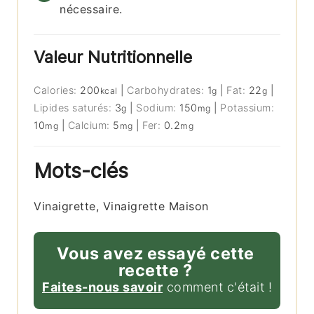
nécessaire.
Valeur Nutritionnelle
Calories:
200
|
Carbohydrates:
1
|
Fat:
22
|
kcal
g
g
Lipides saturés:
3
|
Sodium:
150
|
Potassium:
g
mg
10
|
Calcium:
5
|
Fer:
0.2
mg
mg
mg
Mots-clés
Vinaigrette, Vinaigrette Maison
Vous avez essayé cette
recette ?
Faites-nous savoir
comment c'était !