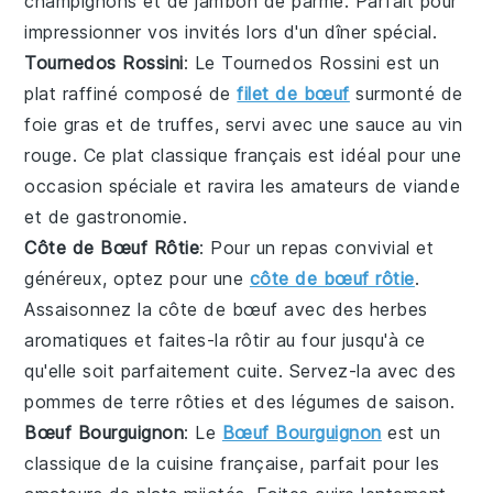
champignons
et de
jambon de parme
. Parfait pour
impressionner vos invités lors d'un dîner spécial.
Tournedos Rossini
: Le Tournedos Rossini est un
plat raffiné composé de
filet de bœuf
surmonté de
foie gras et de truffes, servi avec une sauce au
vin
rouge
. Ce plat classique français est idéal pour une
occasion spéciale et ravira les amateurs de
viande
et de
gastronomie
.
Côte de Bœuf Rôtie
: Pour un repas convivial et
généreux, optez pour une
côte de bœuf rôtie
.
Assaisonnez la
côte de bœuf
avec des herbes
aromatiques et faites-la rôtir au four jusqu'à ce
qu'elle soit parfaitement cuite. Servez-la avec des
pommes de terre rôties
et des
légumes
de saison.
Bœuf Bourguignon
: Le
Bœuf Bourguignon
est un
classique de la cuisine française, parfait pour les