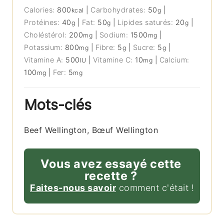
Calories:
800
|
Carbohydrates:
50
|
kcal
g
Protéines:
40
|
Fat:
50
|
Lipides saturés:
20
|
g
g
g
Choléstérol:
200
|
Sodium:
1500
|
mg
mg
Potassium:
800
|
Fibre:
5
|
Sucre:
5
|
mg
g
g
Vitamine A:
500
|
Vitamine C:
10
|
Calcium:
IU
mg
100
|
Fer:
5
mg
mg
Mots-clés
Beef Wellington, Bœuf Wellington
Vous avez essayé cette
recette ?
Faites-nous savoir
comment c'était !