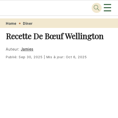
☰
Recette
.pro
Skip
Skip
Skip
Skip
Home
Dîner
to
to
to
to
Recette De Bœuf Wellington
primary
main
primary
footer
navigation
content
sidebar
Auteur:
Jamies
Publié:
Sep 30, 2025
|
Mis à jour:
Oct 6, 2025