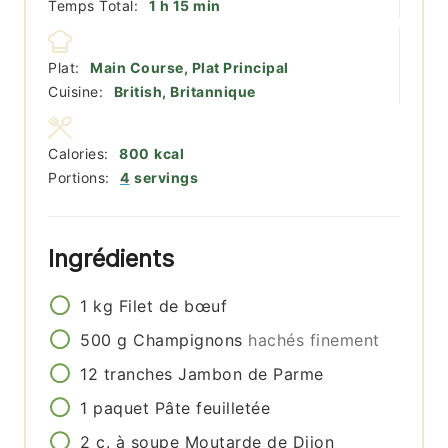
heure
minutes
Temps Total:
1
h
15
min
Plat:
Main Course, Plat Principal
Cuisine:
British, Britannique
Calories:
800
kcal
Portions:
4
servings
Ingrédients
1
kg
Filet de bœuf
500
g
Champignons
hachés finement
12
tranches
Jambon de Parme
1
paquet
Pâte feuilletée
2
c. à soupe
Moutarde de Dijon