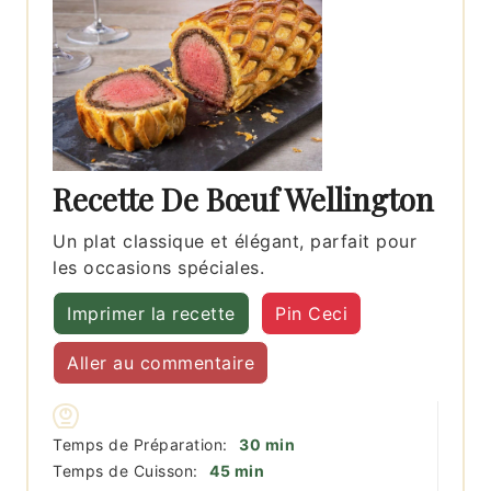
Recette De Bœuf Wellington
Un plat classique et élégant, parfait pour
les occasions spéciales.
Imprimer la recette
Pin Ceci
Aller au commentaire
minutes
Temps de Préparation:
30
min
minutes
Temps de Cuisson:
45
min