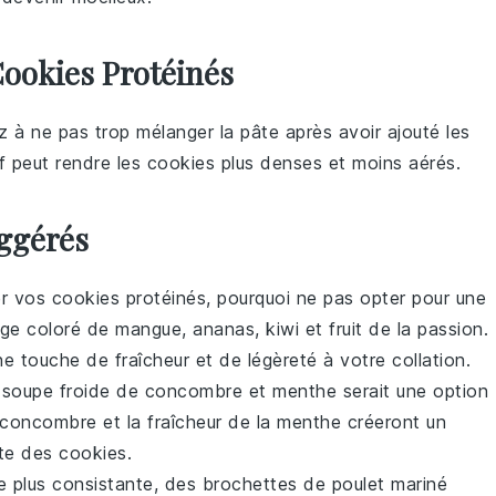
ookies Protéinés
z à ne pas trop mélanger la pâte après avoir ajouté les
f peut rendre les
cookies
plus denses et moins aérés.
ggérés
er vos
cookies protéinés
, pourquoi ne pas opter pour une
nge coloré de
mangue
,
ananas
,
kiwi
et
fruit de la passion
.
e touche de fraîcheur et de légèreté à votre collation.
e
soupe froide de concombre et menthe
serait une option
concombre
et la fraîcheur de la
menthe
créeront un
nte des
cookies
.
e plus consistante, des
brochettes de poulet mariné