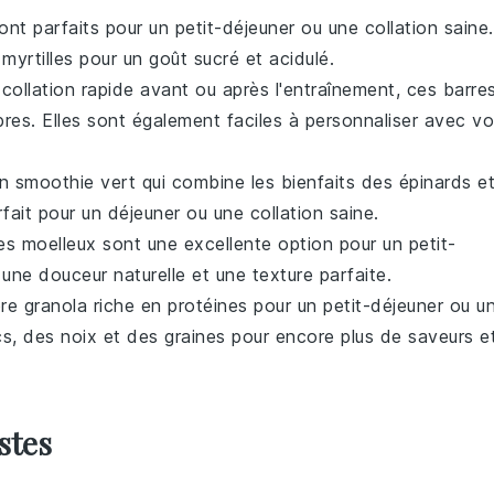
sont parfaits pour un
petit-déjeuner
ou une collation saine.
s
myrtilles
pour un goût sucré et acidulé.
e
collation
rapide avant ou après l'entraînement, ces barre
bres
. Elles sont également faciles à personnaliser avec v
Un smoothie vert qui combine les bienfaits des
épinards
e
rfait pour un
déjeuner
ou une
collation
saine.
es moelleux sont une excellente option pour un
petit-
une douceur naturelle et une texture parfaite.
pre granola riche en
protéines
pour un
petit-déjeuner
ou u
cs
, des
noix
et des
graines
pour encore plus de saveurs e
stes