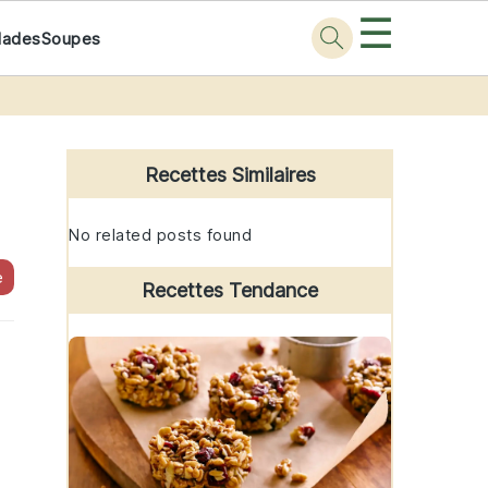
☰
lades
Soupes
Primary
Sidebar
Recettes Similaires
No related posts found
e
Recettes Tendance