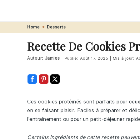
Recette
.pro
Skip
Skip
Skip
Skip
Home
Desserts
to
to
to
to
Recette De Cookies Pr
primary
main
primary
footer
navigation
content
sidebar
Auteur:
Jamies
Publié:
Août 17, 2025
|
Mis à jour:
A
Ces cookies protéinés sont parfaits pour ceux
en se faisant plaisir. Faciles à préparer et dél
l'entraînement ou pour un petit-déjeuner rapid
Certains ingrédients de cette recette peuvent