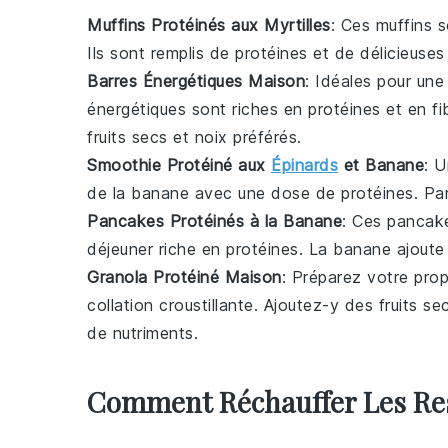
Muffins Protéinés aux Myrtilles
: Ces muffins 
Ils sont remplis de
protéines
et de délicieuse
Barres Énergétiques Maison
: Idéales pour un
énergétiques sont riches en
protéines
et en
fi
fruits secs
et
noix
préférés.
Smoothie Protéiné aux
Épinards
et Banane
: 
de la
banane
avec une dose de
protéines
. Pa
Pancakes Protéinés à la Banane
: Ces pancak
déjeuner
riche en
protéines
. La
banane
ajoute 
Granola Protéiné Maison
: Préparez votre pro
collation
croustillante. Ajoutez-y des
fruits se
de nutriments.
Comment Réchauffer Les Re