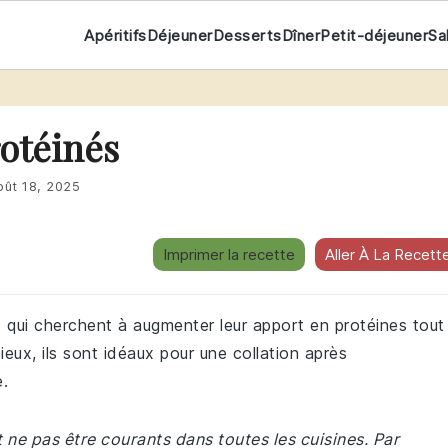
Apéritifs
Déjeuner
Desserts
Dîner
Petit-déjeuner
Sa
otéinés
oût 18, 2025
Imprimer la recette
Aller À La Recett
 qui cherchent à augmenter leur apport en protéines tout
icieux, ils sont idéaux pour une collation après
e.
 ne pas être courants dans toutes les cuisines. Par