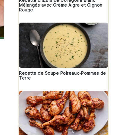
Recette d'Œufs de Corégone Blanc
Mélangés avec Crème Aigre et Oignon
Rouge
Recette de Soupe Poireaux-Pommes de
Terre