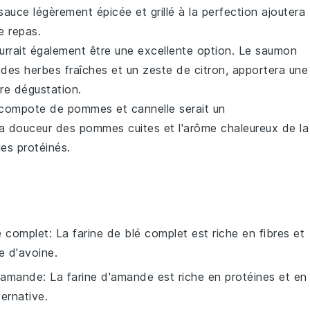
auce légèrement épicée et grillé à la perfection ajoutera
e repas.
rrait également être une excellente option. Le
saumon
c des
herbes fraîches
et un zeste de
citron
, apportera une
re dégustation.
compote de pommes et cannelle
serait un
La douceur des
pommes
cuites et l'arôme chaleureux de la
es protéinés
.
é complet
: La farine de blé complet est riche en fibres et
ne d'avoine.
d'amande
: La farine d'amande est riche en protéines et en
ternative.