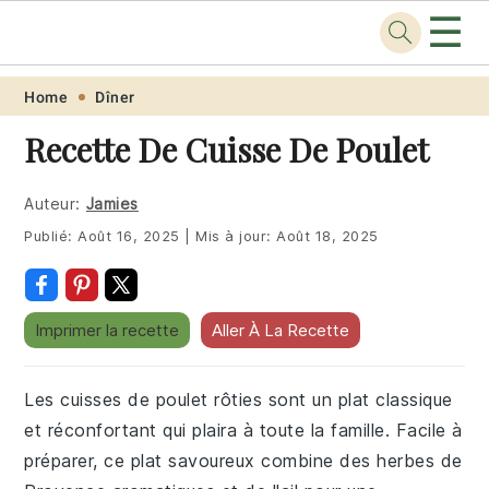
☰
Recette
.pro
Skip
Skip
Skip
Skip
Home
Dîner
to
to
to
to
Recette De Cuisse De Poulet
primary
main
primary
footer
navigation
content
sidebar
Auteur:
Jamies
Publié:
Août 16, 2025
|
Mis à jour:
Août 18, 2025
Imprimer la recette
Aller À La Recette
Les cuisses de poulet rôties sont un plat classique
et réconfortant qui plaira à toute la famille. Facile à
préparer, ce plat savoureux combine des herbes de