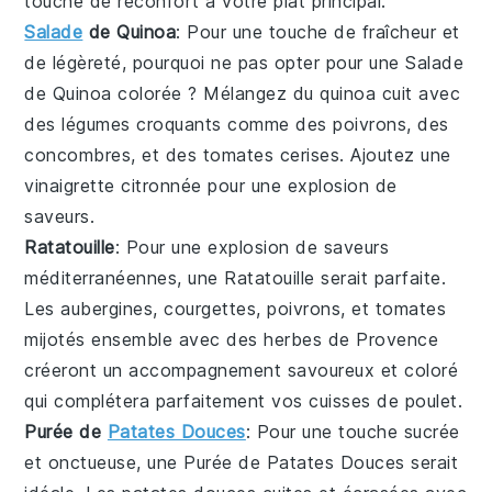
touche de réconfort à votre plat principal.
Salade
de Quinoa
: Pour une touche de fraîcheur et
de légèreté, pourquoi ne pas opter pour une
Salade
de Quinoa
colorée ? Mélangez du
quinoa
cuit avec
des
légumes
croquants comme des
poivrons
, des
concombres
, et des
tomates cerises
. Ajoutez une
vinaigrette citronnée pour une explosion de
saveurs.
Ratatouille
: Pour une explosion de saveurs
méditerranéennes, une
Ratatouille
serait parfaite.
Les
aubergines
,
courgettes
,
poivrons
, et
tomates
mijotés ensemble avec des
herbes de Provence
créeront un accompagnement savoureux et coloré
qui complétera parfaitement vos
cuisses de poulet
.
Purée de
Patates Douces
: Pour une touche sucrée
et onctueuse, une
Purée de Patates Douces
serait