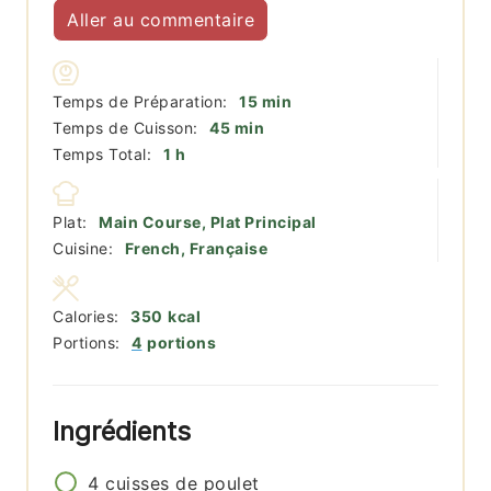
Aller au commentaire
minutes
Temps de Préparation:
15
min
minutes
Temps de Cuisson:
45
min
heure
Temps Total:
1
h
Plat:
Main Course, Plat Principal
Cuisine:
French, Française
Calories:
350
kcal
Portions:
4
portions
Ingrédients
4
cuisses de poulet