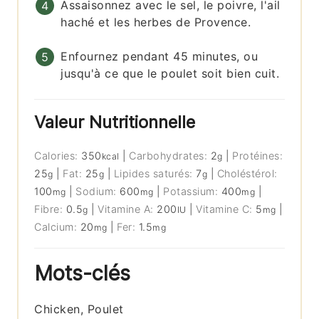
Assaisonnez avec le sel, le poivre, l'ail
haché et les herbes de Provence.
Enfournez pendant 45 minutes, ou
jusqu'à ce que le poulet soit bien cuit.
Valeur Nutritionnelle
Calories:
350
|
Carbohydrates:
2
|
Protéines:
kcal
g
25
|
Fat:
25
|
Lipides saturés:
7
|
Choléstérol:
g
g
g
100
|
Sodium:
600
|
Potassium:
400
|
mg
mg
mg
Fibre:
0.5
|
Vitamine A:
200
|
Vitamine C:
5
|
g
IU
mg
Calcium:
20
|
Fer:
1.5
mg
mg
Mots-clés
Chicken, Poulet