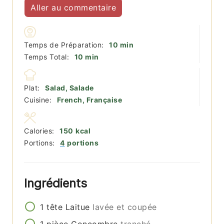
Aller au commentaire
minutes
Temps de Préparation:
10
min
minutes
Temps Total:
10
min
Plat:
Salad, Salade
Cuisine:
French, Française
Calories:
150
kcal
Portions:
4
portions
Ingrédients
1
tête
Laitue
lavée et coupée