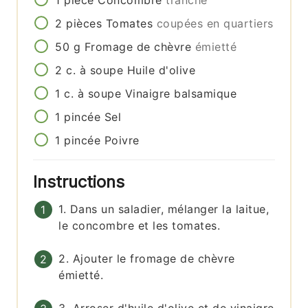
1
pièce
Concombre
tranché
2
pièces
Tomates
coupées en quartiers
50
g
Fromage de chèvre
émietté
2
c. à soupe
Huile d'olive
1
c. à soupe
Vinaigre balsamique
1
pincée
Sel
1
pincée
Poivre
Instructions
1. Dans un saladier, mélanger la laitue,
le concombre et les tomates.
2. Ajouter le fromage de chèvre
émietté.