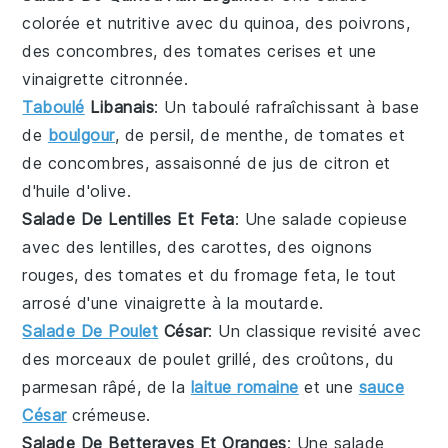
colorée et nutritive avec du
quinoa
, des
poivrons
,
des
concombres
, des
tomates cerises
et une
vinaigrette citronnée.
Taboulé
Libanais
: Un
taboulé
rafraîchissant à base
de
boulgour
, de
persil
, de
menthe
, de
tomates
et
de
concombres
, assaisonné de jus de
citron
et
d'huile d'olive.
Salade De Lentilles Et Feta
: Une
salade
copieuse
avec des
lentilles
, des
carottes
, des
oignons
rouges
, des
tomates
et du
fromage feta
, le tout
arrosé d'une vinaigrette à la moutarde.
Salade De Poulet
César
: Un classique revisité avec
des morceaux de
poulet grillé
, des
croûtons
, du
parmesan
râpé, de la
laitue romaine
et une
sauce
César
crémeuse.
Salade De Betteraves Et Oranges
: Une
salade