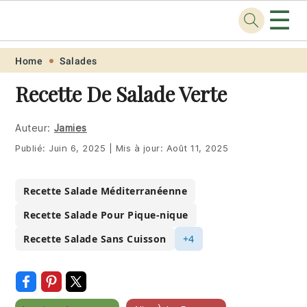
☰
Recette
.pro
Skip
Skip
Skip
Skip
Home
Salades
to
to
to
to
Recette De Salade Verte
primary
main
primary
footer
navigation
content
sidebar
Auteur:
Jamies
Publié:
Juin 6, 2025
|
Mis à jour:
Août 11, 2025
Recette Salade Méditerranéenne
Recette Salade Pour Pique-nique
Recette Salade Sans Cuisson
+4