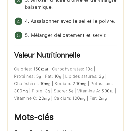
3. Arroser d'huile d'olive et de vinaigre
balsamique.
4. Assaisonner avec le sel et le poivre.
5. Mélanger délicatement et servir.
Valeur Nutritionnelle
Calories:
150
|
Carbohydrates:
10
|
kcal
g
Protéines:
5
|
Fat:
10
|
Lipides saturés:
3
|
g
g
g
Choléstérol:
10
|
Sodium:
200
|
Potassium:
mg
mg
300
|
Fibre:
3
|
Sucre:
5
|
Vitamine A:
500
|
mg
g
g
IU
Vitamine C:
20
|
Calcium:
100
|
Fer:
2
mg
mg
mg
Mots-clés