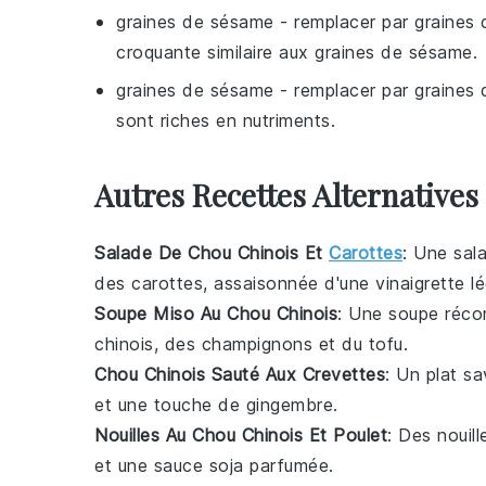
graines de sésame
- remplacer par
graines 
croquante similaire aux graines de sésame.
graines de sésame
- remplacer par
graines 
sont riches en nutriments.
Autres Recettes Alternatives
Salade De Chou Chinois Et
Carottes
: Une
sal
des
carottes
, assaisonnée d'une vinaigrette l
Soupe Miso Au Chou Chinois
: Une
soupe
réco
chinois
, des
champignons
et du
tofu
.
Chou Chinois Sauté Aux Crevettes
: Un plat s
et une touche de
gingembre
.
Nouilles Au Chou Chinois Et Poulet
: Des
nouill
et une sauce
soja
parfumée.