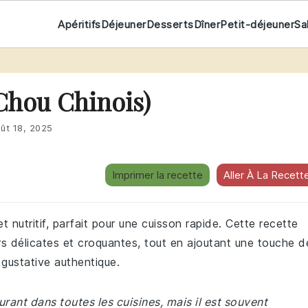
Apéritifs
Déjeuner
Desserts
Dîner
Petit-déjeuner
Sa
Chou Chinois)
ût 18, 2025
Imprimer la recette
Aller À La Recett
t nutritif, parfait pour une cuisson rapide. Cette recette
s délicates et croquantes, tout en ajoutant une touche d
gustative authentique.
rant dans toutes les cuisines, mais il est souvent