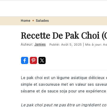
Recette
.pro
Skip
Skip
Skip
Skip
Home
Salades
to
to
to
to
Recette De Pak Choi (
primary
main
primary
footer
navigation
content
sidebar
Auteur:
Jamies
Publié:
Août 5, 2025
|
Mis à jour:
Ao
Le pak choi est un légume asiatique délicieux e
simple et savoureuse met en valeur ses saveur
sésame et de sauce soja pour une expérience 
Le pak choi peut ne pas être un ingrédient cou