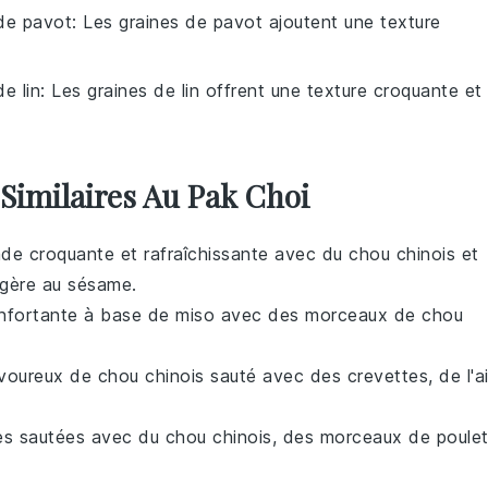
de pavot
: Les graines de pavot ajoutent une texture
de lin
: Les graines de lin offrent une texture croquante et
 Similaires Au Pak Choi
ade
croquante et rafraîchissante avec du
chou chinois
et
égère au
sésame
.
nfortante à base de
miso
avec des morceaux de
chou
avoureux de
chou chinois
sauté avec des
crevettes
, de l'
ai
es
sautées avec du
chou chinois
, des morceaux de
poule