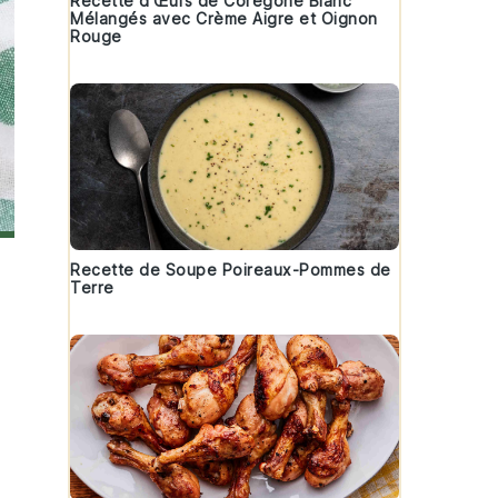
Recette d'Œufs de Corégone Blanc
Mélangés avec Crème Aigre et Oignon
Rouge
Recette de Soupe Poireaux-Pommes de
Terre