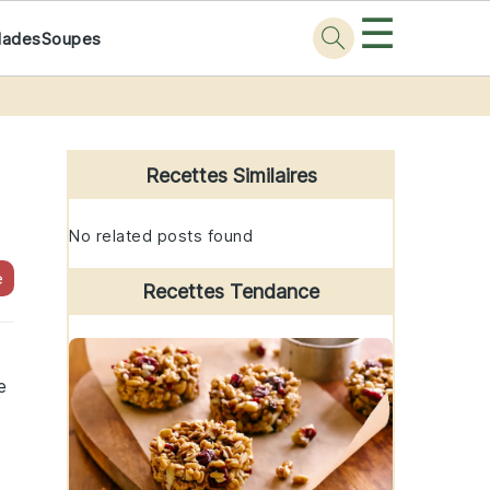
☰
lades
Soupes
Primary
Sidebar
Recettes Similaires
No related posts found
e
Recettes Tendance
e