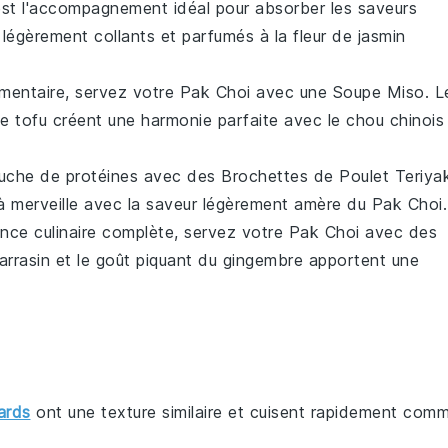
st l'accompagnement idéal pour absorber les saveurs
z légèrement collants et parfumés à la
fleur de jasmin
émentaire, servez votre
Pak Choi
avec une
Soupe Miso
. L
de
tofu
créent une harmonie parfaite avec le
chou chinois
ouche de protéines avec des
Brochettes de Poulet Teriyak
à merveille avec la saveur légèrement amère du
Pak Choi
.
ence culinaire complète, servez votre
Pak Choi
avec des
sarrasin et le goût piquant du
gingembre
apportent une
ards
ont une texture similaire et cuisent rapidement com