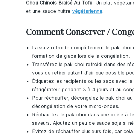
Chou Chinois Braisé Au Tofu
: Un plat végétar
et une sauce
huître
végétarienne
.
Comment Conserver / Conge
Laissez refroidir complètement le
pak choi
c
formation de glace lors de la congélation.
Transférez le
pak choi
refroidi dans des ré
vous de retirer autant d'air que possible pou
Étiquetez les récipients ou les sacs avec l
réfrigérateur pendant 3 à 4 jours et au cong
Pour réchauffer, décongelez le
pak choi
au 
décongélation de votre micro-ondes.
Réchauffez le
pak choi
dans une poêle à f
saveurs. Ajoutez un peu de
sauce soja
si né
Évitez de réchauffer plusieurs fois, car cela