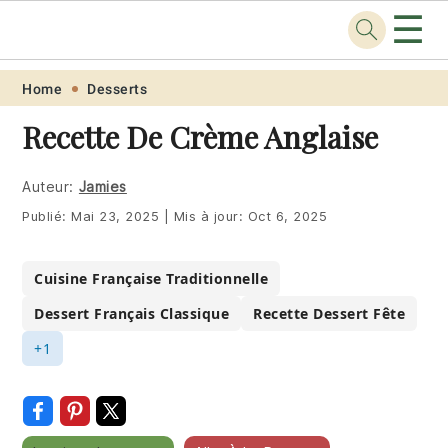
☰
Recette
.pro
Skip
Skip
Skip
Skip
Home
Desserts
to
to
to
to
Recette De Crème Anglaise
primary
main
primary
footer
navigation
content
sidebar
Auteur:
Jamies
Publié:
Mai 23, 2025
|
Mis à jour:
Oct 6, 2025
Cuisine Française Traditionnelle
Dessert Français Classique
Recette Dessert Fête
+1