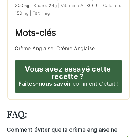
200
|
Sucre:
24
|
Vitamine A:
300
|
Calcium:
mg
g
IU
150
|
Fer:
1
mg
mg
Mots-clés
Crème Anglaise, Crème Anglaise
Vous avez essayé cette
recette ?
Faites-nous savoir
comment c'était !
FAQ:
Comment éviter que la crème anglaise ne