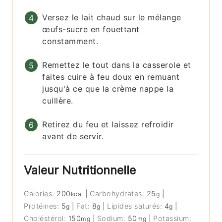
Versez le lait chaud sur le mélange
œufs-sucre en fouettant
constamment.
Remettez le tout dans la casserole et
faites cuire à feu doux en remuant
jusqu'à ce que la crème nappe la
cuillère.
Retirez du feu et laissez refroidir
avant de servir.
Valeur Nutritionnelle
Calories:
200
|
Carbohydrates:
25
|
kcal
g
Protéines:
5
|
Fat:
8
|
Lipides saturés:
4
|
g
g
g
Choléstérol:
150
|
Sodium:
50
|
Potassium:
mg
mg