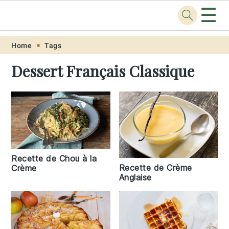
☰
Recette
.pro
Skip
Skip
Skip
Skip
Home
Tags
to
to
to
to
Dessert Français Classique
primary
main
primary
footer
navigation
content
sidebar
Recette de Chou à la
Recette de Crème
Crème
Anglaise