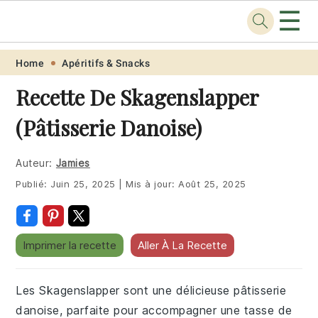
☰
Recette
.pro
Skip
Skip
Skip
Skip
Home
Apéritifs & Snacks
to
to
to
to
Recette De Skagenslapper
primary
main
primary
footer
(Pâtisserie Danoise)
navigation
content
sidebar
Auteur:
Jamies
Publié:
Juin 25, 2025
|
Mis à jour:
Août 25, 2025
Imprimer la recette
Aller À La Recette
Les Skagenslapper sont une délicieuse pâtisserie
danoise, parfaite pour accompagner une tasse de