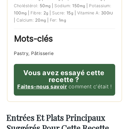
Choléstérol:
50
|
Sodium:
150
|
Potassium:
mg
mg
100
|
Fibre:
2
|
Sucre:
15
|
Vitamine A:
300
mg
g
g
IU
|
Calcium:
20
|
Fer:
1
mg
mg
Mots-clés
Pastry, Pâtisserie
Vous avez essayé cette
recette ?
Faites-nous savoir
comment c'était !
Entrées Et Plats Principaux
Suggérés Pour Cette Recette