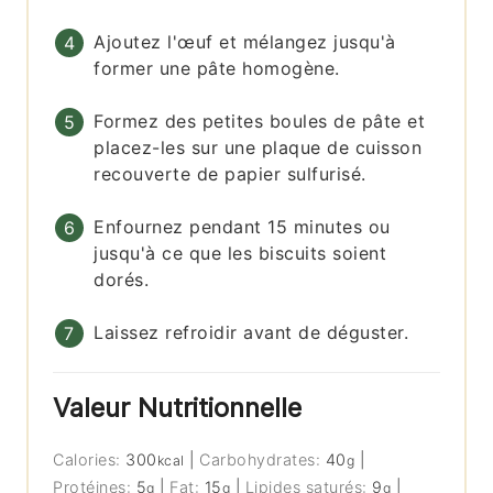
Ajoutez l'œuf et mélangez jusqu'à
former une pâte homogène.
Formez des petites boules de pâte et
placez-les sur une plaque de cuisson
recouverte de papier sulfurisé.
Enfournez pendant 15 minutes ou
jusqu'à ce que les biscuits soient
dorés.
Laissez refroidir avant de déguster.
Valeur Nutritionnelle
Calories:
300
|
Carbohydrates:
40
|
kcal
g
Protéines:
5
|
Fat:
15
|
Lipides saturés:
9
|
g
g
g