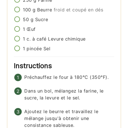
250
g
Farine
100
g
Beurre
froid et coupé en dés
50
g
Sucre
1
Œuf
1
c. à café
Levure chimique
1
pincée
Sel
Instructions
Préchauffez le four à 180°C (350°F).
Dans un bol, mélangez la farine, le
sucre, la levure et le sel.
Ajoutez le beurre et travaillez le
mélange jusqu'à obtenir une
consistance sableuse.