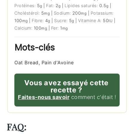
Protéines:
5
|
Fat:
2
|
Lipides saturés:
0.5
|
g
g
g
Choléstérol:
5
|
Sodium:
200
|
Potassium:
mg
mg
100
|
Fibre:
4
|
Sucre:
5
|
Vitamine A:
50
|
mg
g
g
IU
Calcium:
100
|
Fer:
1
mg
mg
Mots-clés
Oat Bread, Pain d'Avoine
Vous avez essayé cette
recette ?
Faites-nous savoir
comment c'était !
FAQ: