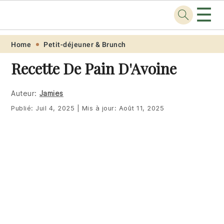
☰
Recette
.pro
Skip
Skip
Skip
Skip
Home
Petit-déjeuner & Brunch
to
to
to
to
Recette De Pain D'Avoine
primary
main
primary
footer
navigation
content
sidebar
Auteur:
Jamies
Publié:
Juil 4, 2025
|
Mis à jour:
Août 11, 2025