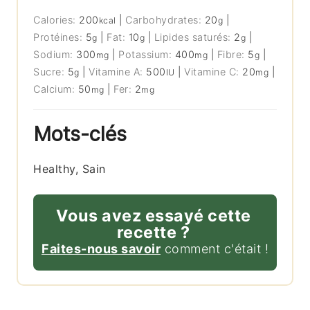
Calories:
200
|
Carbohydrates:
20
|
kcal
g
Protéines:
5
|
Fat:
10
|
Lipides saturés:
2
|
g
g
g
Sodium:
300
|
Potassium:
400
|
Fibre:
5
|
mg
mg
g
Sucre:
5
|
Vitamine A:
500
|
Vitamine C:
20
|
g
IU
mg
Calcium:
50
|
Fer:
2
mg
mg
Mots-clés
Healthy, Sain
Vous avez essayé cette
recette ?
Faites-nous savoir
comment c'était !