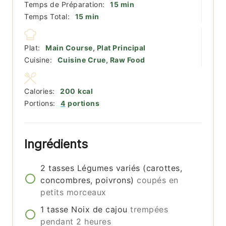
minutes
Temps de Préparation:
15
min
minutes
Temps Total:
15
min
Plat:
Main Course, Plat Principal
Cuisine:
Cuisine Crue, Raw Food
Calories:
200
kcal
Portions:
4
portions
Ingrédients
2
tasses
Légumes variés (carottes,
concombres, poivrons)
coupés en
petits morceaux
1
tasse
Noix de cajou
trempées
pendant 2 heures