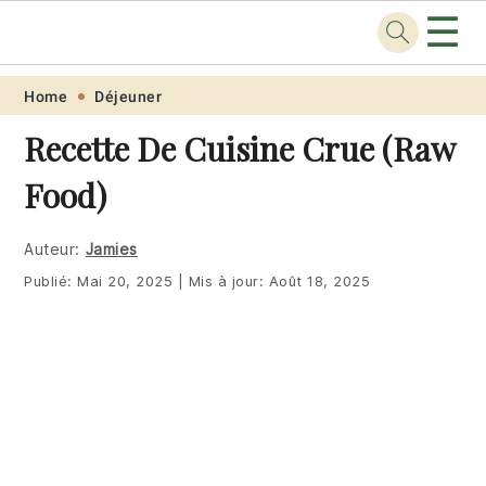
☰
Recette
.pro
Skip
Skip
Skip
Skip
Home
Déjeuner
to
to
to
to
Recette De Cuisine Crue (Raw
primary
main
primary
footer
Food)
navigation
content
sidebar
Auteur:
Jamies
Publié:
Mai 20, 2025
|
Mis à jour:
Août 18, 2025