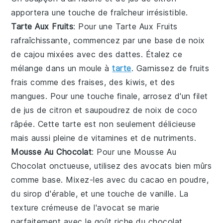
apportera une touche de fraîcheur irrésistible.
Tarte Aux Fruits
: Pour une
Tarte Aux Fruits
rafraîchissante, commencez par une base de
noix
de cajou
mixées avec des
dattes
. Étalez ce
mélange dans un moule à
tarte
. Garnissez de
fruits
frais
comme des
fraises
, des
kiwis
, et des
mangues
. Pour une touche finale, arrosez d'un filet
de
jus de citron
et saupoudrez de
noix de coco
râpée
. Cette tarte est non seulement délicieuse
mais aussi pleine de
vitamines
et de
nutriments
.
Mousse Au Chocolat
: Pour une
Mousse Au
Chocolat
onctueuse, utilisez des
avocats
bien mûrs
comme base. Mixez-les avec du
cacao en poudre
,
du
sirop d'érable
, et une touche de
vanille
. La
texture crémeuse de l'avocat se marie
parfaitement avec le goût riche du
chocolat
.