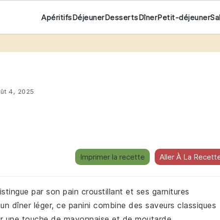
Apéritifs
Déjeuner
Desserts
Dîner
Petit-déjeuner
Sa
ût 4, 2025
Imprimer la recette
Aller À La Recett
distingue par son pain croustillant et ses garnitures
 un dîner léger, ce panini combine des saveurs classiques
ar une touche de mayonnaise et de moutarde.