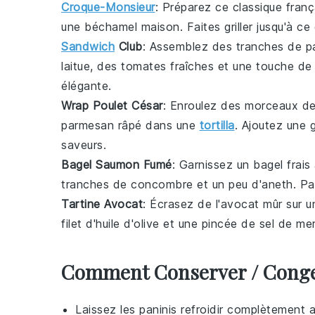
Croque-Monsieur
: Préparez ce classique fran
une béchamel maison. Faites griller jusqu'à ce
Sandwich
Club
: Assemblez des tranches de pai
laitue, des tomates fraîches et une touche d
élégante.
Wrap Poulet César
: Enroulez des morceaux de 
parmesan râpé dans une
tortilla
. Ajoutez une 
saveurs.
Bagel Saumon Fumé
: Garnissez un bagel frai
tranches de concombre et un peu d'aneth. Pa
Tartine Avocat
: Écrasez de l'avocat mûr sur u
filet d'huile d'olive et une pincée de sel de me
Comment Conserver / Congel
Laissez les
paninis
refroidir complètement a