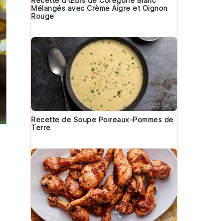
Recette d'Œufs de Corégone Blanc
Mélangés avec Crème Aigre et Oignon
Rouge
Recette de Soupe Poireaux-Pommes de
Terre