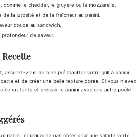
, comme le cheddar, le gruyère ou la mozzarella.
de la jutosité et de la fraîcheur au panini.
saveur douce au sandwich.
e profondeur de saveur.
 Recette
nt, assurez-vous de bien préchauffer votre
grill
à
panini
.
abatta
et de créer une belle texture dorée. Si vous n'avez
poêle en fonte et presser le
panini
avec une autre poêle
ggérés
eux
panini
, pourquoi ne pas opter pour une
salade verte