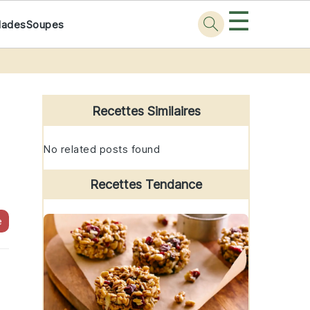
☰
lades
Soupes
Primary
Sidebar
Recettes Similaires
No related posts found
Recettes Tendance
e