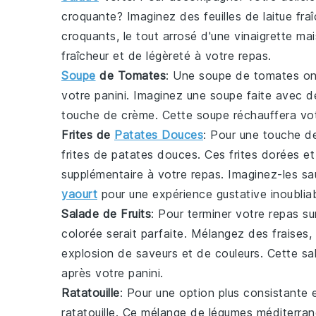
croquante? Imaginez des
feuilles de laitue
fra
croquants, le tout arrosé d'une
vinaigrette ma
fraîcheur et de légèreté à votre repas.
Soupe
de Tomates
: Une
soupe de tomates
on
votre
panini
. Imaginez une
soupe
faite avec 
touche de
crème
. Cette
soupe
réchauffera vot
Frites de
Patates Douces
: Pour une touche de
frites de patates douces
. Ces
frites
dorées et
supplémentaire à votre repas. Imaginez-les 
yaourt
pour une expérience gustative inoubliab
Salade de Fruits
: Pour terminer votre repas su
colorée serait parfaite. Mélangez des
fraises
,
explosion de saveurs et de couleurs. Cette
sa
après votre
panini
.
Ratatouille
: Pour une option plus consistante 
ratatouille
. Ce mélange de
légumes méditerra