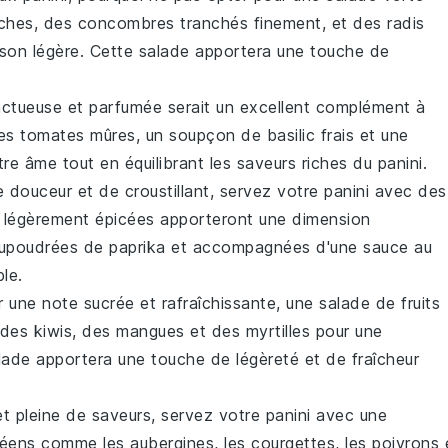
îches, des
concombres
tranchés finement, et des
radis
ison
légère. Cette
salade
apportera une touche de
ctueuse et parfumée serait un excellent complément à
des
tomates mûres
, un soupçon de
basilic frais
et une
re âme tout en équilibrant les saveurs riches du
panini
.
 douceur et de croustillant, servez votre
panini
avec des
 légèrement épicées apporteront une dimension
saupoudrées de
paprika
et accompagnées d'une
sauce au
le.
r une note sucrée et rafraîchissante, une
salade de fruits
 des
kiwis
, des
mangues
et des
myrtilles
pour une
lade
apportera une touche de légèreté et de fraîcheur
et pleine de saveurs, servez votre
panini
avec une
néens
comme les
aubergines
, les
courgettes
, les
poivrons