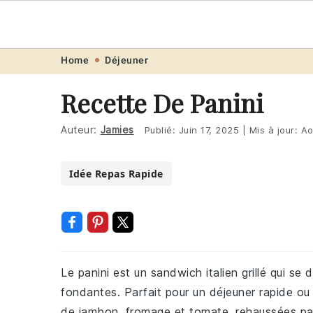
Recette
.pro
Skip
Skip
Skip
Skip
Home
Déjeuner
to
to
to
to
Recette De Panini
primary
main
primary
footer
navigation
content
sidebar
Auteur:
Jamies
Publié:
Juin 17, 2025
|
Mis à jour:
Ao
Idée Repas Rapide
Le panini est un sandwich italien grillé qui se 
fondantes. Parfait pour un déjeuner rapide ou
de jambon, fromage et tomate, rehaussées p