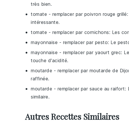
très bien.
tomate
- remplacer par
poivron rouge grillé
intéressante.
tomate
- remplacer par
cornichons
: Les co
mayonnaise
- remplacer par
pesto
: Le pest
mayonnaise
- remplacer par
yaourt grec
: L
touche d'acidité.
moutarde
- remplacer par
moutarde de Dijo
raffinée.
moutarde
- remplacer par
sauce au raifort
:
similaire.
Autres Recettes Similaires