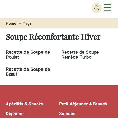
☰
Recette
.pro
Skip
Skip
Skip
Skip
Home
Tags
to
to
to
to
Soupe Réconfortante Hiver
primary
main
primary
footer
navigation
content
sidebar
Recette de Soupe de
Recette de Soupe
Poulet
Remède Turbo
Recette de Soupe de
Bœuf
Footer
Apéritifs & Snacks
Petit-déjeuner & Brunch
Déjeuner
Salades