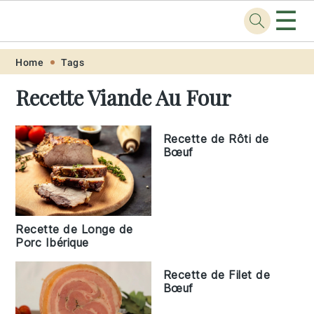
☰
Recette
.pro
Skip
Skip
Skip
Skip
Home
Tags
to
to
to
to
Recette Viande Au Four
primary
main
primary
footer
navigation
content
sidebar
Recette de Rôti de
Bœuf
Recette de Longe de
Porc Ibérique
Recette de Filet de
Bœuf