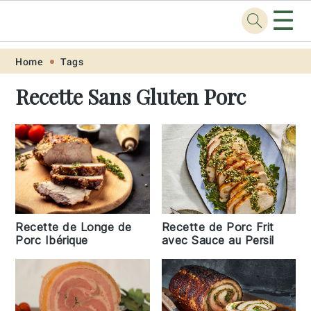
☰
Recette
.pro
Skip
Skip
Skip
Skip
Home
Tags
to
to
to
to
Recette Sans Gluten Porc
primary
main
primary
footer
navigation
content
sidebar
Recette de Longe de
Recette de Porc Frit
Porc Ibérique
avec Sauce au Persil