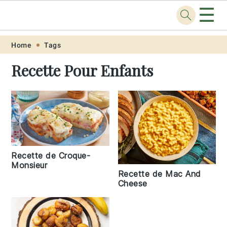
☰
Recette
.pro
Skip
Skip
Skip
Skip
Home
Tags
to
to
to
to
Recette Pour Enfants
primary
main
primary
footer
navigation
content
sidebar
Recette de Croque-
Monsieur
Recette de Mac And
Cheese