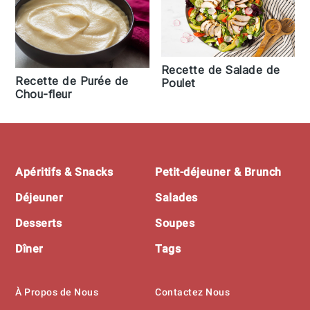
Recette de Salade de
Recette de Purée de
Poulet
Chou-fleur
Footer
Apéritifs & Snacks
Petit-déjeuner & Brunch
Déjeuner
Salades
Desserts
Soupes
Dîner
Tags
À Propos de Nous
Contactez Nous