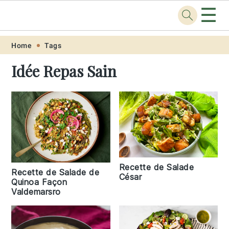
☰
Recette
.pro
Skip
Skip
Skip
Skip
Home
Tags
to
to
to
to
Idée Repas Sain
primary
main
primary
footer
navigation
content
sidebar
Recette de Salade
Recette de Salade de
César
Quinoa Façon
Valdemarsro