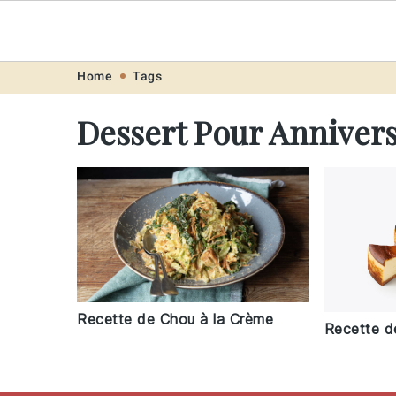
Recette
.pro
Skip
Skip
Skip
Skip
Home
Tags
to
to
to
to
Dessert Pour Annivers
primary
main
primary
footer
navigation
content
sidebar
Recette de Chou à la Crème
Recette d