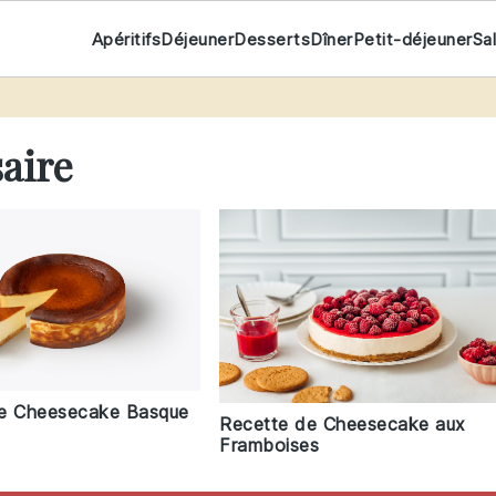
Apéritifs
Déjeuner
Desserts
Dîner
Petit-déjeuner
Sa
aire
e Cheesecake Basque
Recette de Cheesecake aux
Framboises