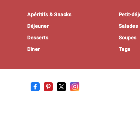
Footer
Apéritifs & Snacks
Petit-dé
Déjeuner
Salades
Desserts
Soupes
Dîner
Tags
Recette
.pro