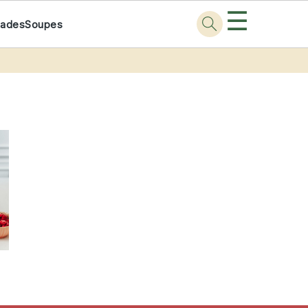
☰
lades
Soupes